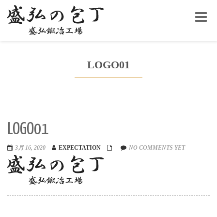
Toggle
navigat
LOGO01
LOGO01
3月 16, 2020
EXPECTATION
NO COMMENTS YET